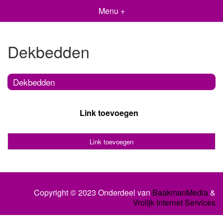
Menu +
Dekbedden
Dekbedden
Link toevoegen
Link toevoegen
Copyright © 2023 Onderdeel van
BaakmanMedia
&
Vrolijk Internet Services